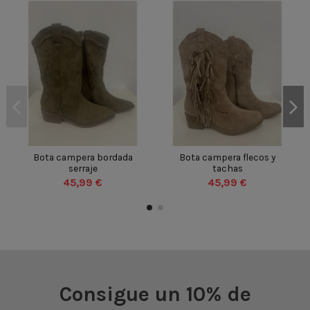
BEIGE
BEIGE
VERDE
35
36
37
38
35
36
37
38
Bota campera bordada
Bota campera flecos y
serraje
tachas
39
40
41
42
39
40
41
42
45,99 €
45,99 €
43
44
45
46
43
44
45
46


Añadir al carrito
Añadir al carrito
Consigue un 10% de