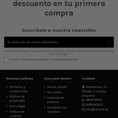
descuento en tu primera
compra
Suscríbete a nuestra newsletter
Puede darse de baja en cualquier momento. Para ello, consulte nuestra información de contacto
en el aviso legal.
Acepto los
términos y condiciones
y la
política de privacidad
Nuestras políticas
Zona para clientes
Contacto
Términos y
Iniciar sesión
Gambrinus, 15 -
condiciones
15008, A Coruña
Mi cuenta
(España)
Política de
Historial de
981913834
privacidad
pedidos
649043631
Aviso legal
Contacte con
info@vikoca.es
Política de
nosotros
cookies