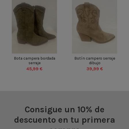
BEIGE
BEIGE
VERDE
35
36
37
38
35
36
37
38
Bota campera bordada
Botín campero serraje
serraje
dibujo
39
40
41
42
39
40
41
42
45,99 €
39,99 €
43
44
45
46
43
44
45
46


Añadir al carrito
Añadir al carrito
Consigue un 10% de
descuento en tu primera