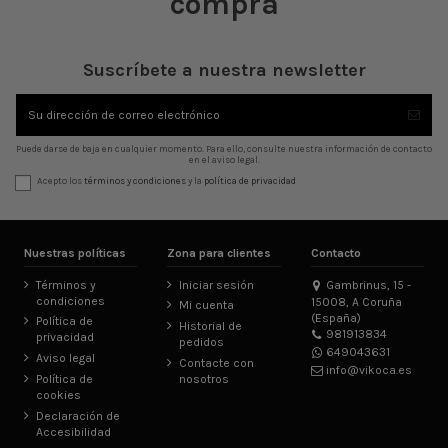
compra
Suscríbete a nuestra newsletter
Puede darse de baja en cualquier momento. Para ello, consulte nuestra información de contacto
en el aviso legal.
Acepto los
términos y condiciones
y la
política de privacidad
Nuestras políticas
Zona para clientes
Contacto
Términos y
Iniciar sesión
Gambrinus, 15 -
condiciones
15008, A Coruña
Mi cuenta
(España)
Política de
Historial de
981913834
privacidad
pedidos
649043631
Aviso legal
Contacte con
info@vikoca.es
Política de
nosotros
cookies
Declaración de
Accesibilidad