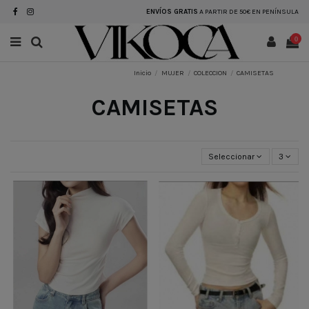
ENVÍOS GRATIS
A PARTIR DE 50€ EN PENÍNSULA
0
Inicio
MUJER
COLECCION
CAMISETAS
CAMISETAS
Seleccionar
3