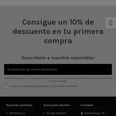
Consigue un 10% de
descuento en tu primera
compra
Suscríbete a nuestra newsletter
Puede darse de baja en cualquier momento. Para ello, consulte nuestra información de contacto
en el aviso legal.
Acepto los
términos y condiciones
y la
política de privacidad
Nuestras políticas
Zona para clientes
Contacto
Términos y
Iniciar sesión
Gambrinus, 15 -