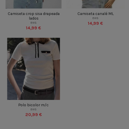
NEGRO
BLANCO
BEIGE
MARRON
BLANCO
NEGRO
GRIS
BEIGE
Camiseta crop sisa drapeada
Camiseta canalé ML
lados
EVIS
14,99 €
EVIS
UN
UN
14,99 €


Añadir al carrito
Añadir al carrito
AZUL MARINO
NEGRO
BLANCO
Polo bicolor m/c
EVIS
UN
20,99 €

Añadir al carrito