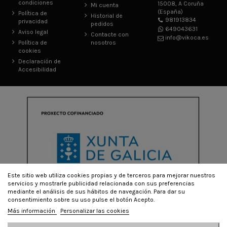
condiciones
15008, A Coruña
Mi cuenta
(España)
Política de
Historial de
981913834
privacidad
pedidos
649043631
Aviso legal
Contacte con
info@vikoca.es
Política de
nosotros
cookies
Declaración de
Accesibilidad
Este sitio web utiliza cookies propias y de terceros para mejorar nuestros
servicios y mostrarle publicidad relacionada con sus preferencias
mediante el análisis de sus hábitos de navegación. Para dar su
consentimiento sobre su uso pulse el botón Acepto.
Más información
Personalizar las cookies
© Todos los derechos reservados - Powered by
bytefactory