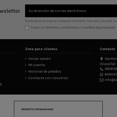
wsletter
Puede darse de baja en cualquier momento. Para ello, consulte nue
Acepto los
términos y condiciones
y la
política de privacidad
Zona para clientes
Contacto
Iniciar sesión
Gambrin
(España)
Mi cuenta
981913
Historial de pedidos
649043
Contacte con nosotros
info@v
d