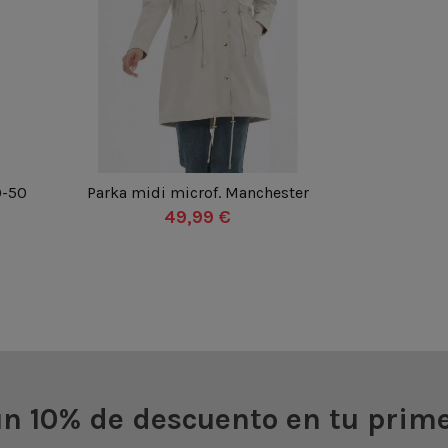
BLANCO
AZUL MARINO
GRANATE
XXS
XS
S
M
ML
L
0-50
Parka midi microf. Manchester
XL
XXL
3XL
4XL
5XL
49,99 €
6XL

Añadir al carrito
un 10% de descuento en tu prim