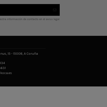
stra información de contacto en el aviso legal.
us, 15 - 15008, A Coruña
834
631
ikoca.es