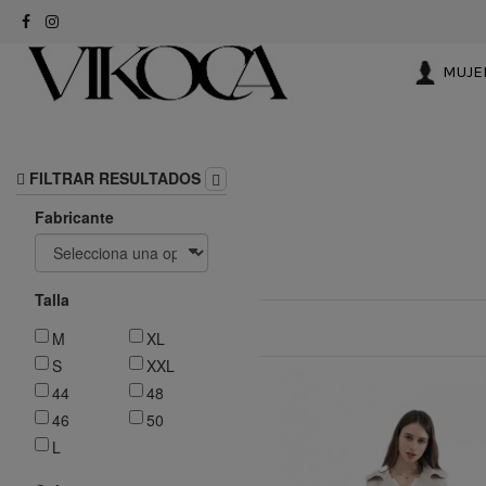
MUJE
FILTRAR RESULTADOS
Fabricante
Talla
M
XL
S
XXL
44
48
46
50
L