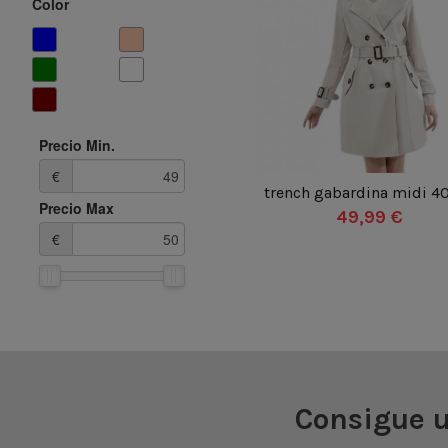
Color
VERDE
BEIGE
Precio Min.
34
36
38
40
42
€
44
46
48
50
52
trench gabardina midi 4
Precio Max
54
56
58
60
62
49,99 €
€
64

Añadir al carrito
Consigue 