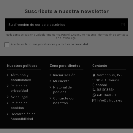
Suscríbete a nuestra newsletter
Puede darse de baja en cualquier momento. Para ello, consulte nuestra información de contacto
en el aviso legal.
Acepto los
términos y condiciones
y la
política de privacidad
Nuestras políticas
Zona para clientes
Contacto
Términos y
Iniciar sesión
Gambrinus, 15 -
condiciones
15008, A Coruña
Mi cuenta
(España)
Política de
Historial de
981913834
privacidad
pedidos
649043631
Aviso legal
Contacte con
info@vikoca.es
Política de
nosotros
cookies
Declaración de
Accesibilidad