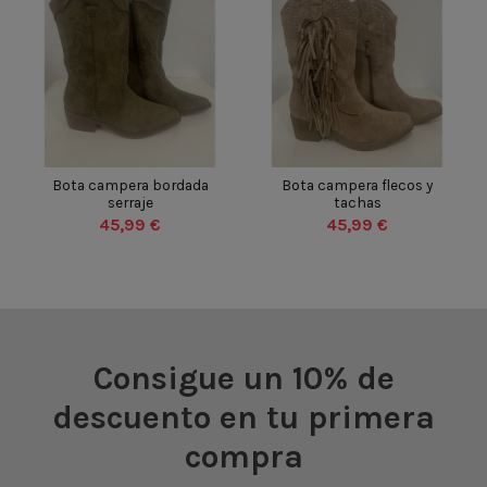
BEIGE
BEIGE
VERDE
35
36
37
38
35
36
37
38
Bota campera bordada
Bota campera flecos y
serraje
tachas
39
40
41
42
39
40
41
42
45,99 €
45,99 €
43
44
45
46
43
44
45
46


Añadir al carrito
Añadir al carrito
Consigue un 10% de
descuento en tu primera
compra