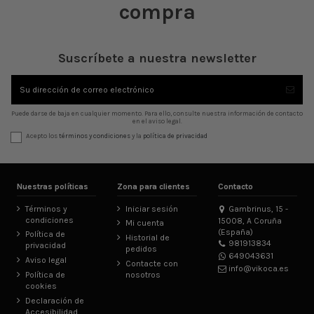
compra
Suscríbete a nuestra newsletter
Puede darse de baja en cualquier momento. Para ello, consulte nuestra información de contacto
en el aviso legal.
Acepto los
términos y condiciones
y la
política de privacidad
Nuestras políticas
Zona para clientes
Contacto
Términos y
Iniciar sesión
Gambrinus, 15 -
condiciones
15008, A Coruña
Mi cuenta
(España)
Política de
Historial de
981913834
privacidad
pedidos
649043631
Aviso legal
Contacte con
info@vikoca.es
Política de
nosotros
cookies
Declaración de
Accesibilidad