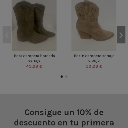
BEIGE
BEIGE
VERDE
35
36
37
38
35
36
37
38
Bota campera bordada
Botín campero serraje
serraje
dibujo
39
40
41
42
39
40
41
42
45,99 €
39,99 €
43
44
45
46
43
44
45
46


Añadir al carrito
Añadir al carrito
Consigue un 10% de
descuento en tu primera