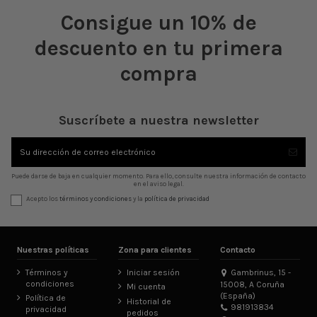
Consigue un 10% de
descuento en tu primera
compra
Suscríbete a nuestra newsletter
Puede darse de baja en cualquier momento. Para ello, consulte nuestra información de contacto
en el aviso legal.
Acepto los
términos y condiciones
y la
política de privacidad
Nuestras políticas
Zona para clientes
Contacto
Términos y
Iniciar sesión
Gambrinus, 15 -
condiciones
15008, A Coruña
Mi cuenta
(España)
Política de
Historial de
981913834
privacidad
pedidos