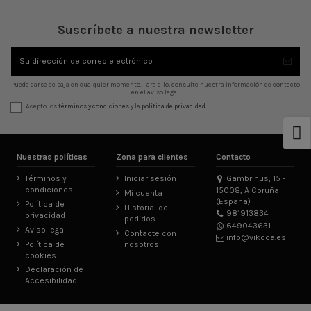
Suscríbete a nuestra newsletter
Puede darse de baja en cualquier momento. Para ello, consulte nuestra información de contacto
en el aviso legal.
Acepto los
términos y condiciones
y la
política de privacidad
Nuestras políticas
Zona para clientes
Contacto
Términos y
Iniciar sesión
Gambrinus, 15 -
condiciones
15008, A Coruña
Mi cuenta
(España)
Política de
Historial de
981913834
privacidad
pedidos
649043631
Aviso legal
Contacte con
info@vikoca.es
Política de
nosotros
cookies
Declaración de
Accesibilidad