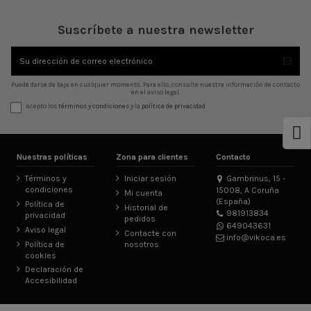
Suscríbete a nuestra newsletter
Puede darse de baja en cualquier momento. Para ello, consulte nuestra información de contacto
en el aviso legal.
Acepto los
términos y condiciones
y la
política de privacidad
Nuestras políticas
Zona para clientes
Contacto
Términos y
Iniciar sesión
Gambrinus, 15 -
condiciones
15008, A Coruña
Mi cuenta
(España)
Política de
Historial de
981913834
privacidad
pedidos
649043631
Aviso legal
Contacte con
info@vikoca.es
Política de
nosotros
cookies
Declaración de
Accesibilidad