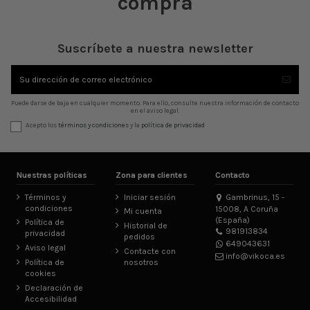
compra
Suscríbete a nuestra newsletter
Puede darse de baja en cualquier momento. Para ello, consulte nuestra información de contacto
en el aviso legal.
Acepto los
términos y condiciones
y la
política de privacidad
Nuestras políticas
Zona para clientes
Contacto
Términos y
Iniciar sesión
Gambrinus, 15 -
condiciones
15008, A Coruña
Mi cuenta
(España)
Política de
Historial de
981913834
privacidad
pedidos
649043631
Aviso legal
Contacte con
info@vikoca.es
Política de
nosotros
cookies
Declaración de
Accesibilidad