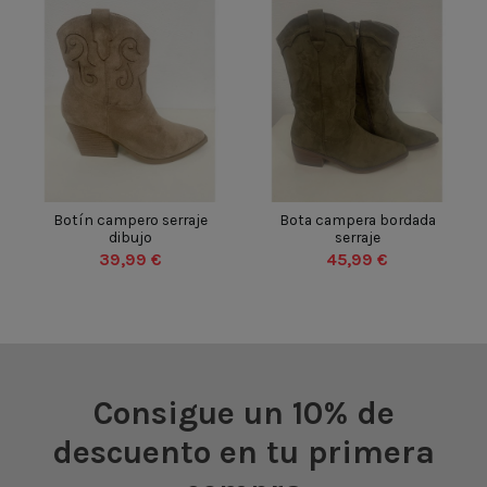
BEIGE
BEIGE
VERDE
35
36
37
38
35
36
37
38
Botín campero serraje
Bota campera bordada
dibujo
serraje
39
40
41
42
39
40
41
42
39,99 €
45,99 €
43
44
45
46
43
44
45
46


Añadir al carrito
Añadir al carrito
Consigue un 10% de
descuento en tu primera