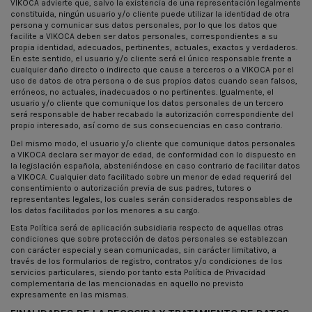
VIKOCA advierte que, salvo la existencia de una representación legalmente
constituida, ningún usuario y/o cliente puede utilizar la identidad de otra
persona y comunicar sus datos personales, por lo que los datos que
facilite a VIKOCA deben ser datos personales, correspondientes a su
propia identidad, adecuados, pertinentes, actuales, exactos y verdaderos.
En este sentido, el usuario y/o cliente será el único responsable frente a
cualquier daño directo o indirecto que cause a terceros o a VIKOCA por el
uso de datos de otra persona o de sus propios datos cuando sean falsos,
erróneos, no actuales, inadecuados o no pertinentes. Igualmente, el
usuario y/o cliente que comunique los datos personales de un tercero
será responsable de haber recabado la autorización correspondiente del
propio interesado, así como de sus consecuencias en caso contrario.
Del mismo modo, el usuario y/o cliente que comunique datos personales
a VIKOCA declara ser mayor de edad, de conformidad con lo dispuesto en
la legislación española, absteniéndose en caso contrario de facilitar datos
a VIKOCA. Cualquier dato facilitado sobre un menor de edad requerirá del
consentimiento o autorización previa de sus padres, tutores o
representantes legales, los cuales serán considerados responsables de
los datos facilitados por los menores a su cargo.
Esta Política será de aplicación subsidiaria respecto de aquellas otras
condiciones que sobre protección de datos personales se establezcan
con carácter especial y sean comunicadas, sin carácter limitativo, a
través de los formularios de registro, contratos y/o condiciones de los
servicios particulares, siendo por tanto esta Política de Privacidad
complementaria de las mencionadas en aquello no previsto
expresamente en las mismas.