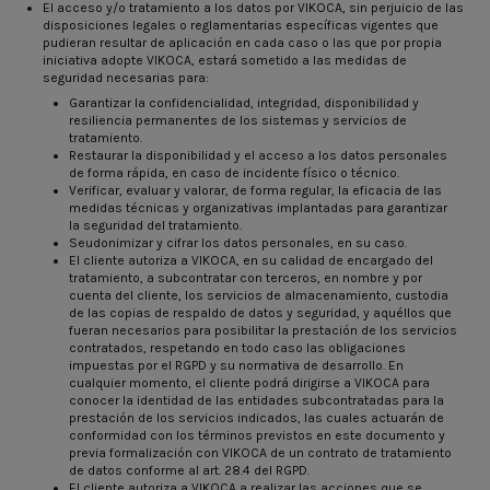
El acceso y/o tratamiento a los datos por VIKOCA, sin perjuicio de las
disposiciones legales o reglamentarias específicas vigentes que
pudieran resultar de aplicación en cada caso o las que por propia
iniciativa adopte VIKOCA, estará sometido a las medidas de
seguridad necesarias para:
Garantizar la confidencialidad, integridad, disponibilidad y
resiliencia permanentes de los sistemas y servicios de
tratamiento.
Restaurar la disponibilidad y el acceso a los datos personales
de forma rápida, en caso de incidente físico o técnico.
Verificar, evaluar y valorar, de forma regular, la eficacia de las
medidas técnicas y organizativas implantadas para garantizar
la seguridad del tratamiento.
Seudonimizar y cifrar los datos personales, en su caso.
El cliente autoriza a VIKOCA, en su calidad de encargado del
tratamiento, a subcontratar con terceros, en nombre y por
cuenta del cliente, los servicios de almacenamiento, custodia
de las copias de respaldo de datos y seguridad, y aquéllos que
fueran necesarios para posibilitar la prestación de los servicios
contratados, respetando en todo caso las obligaciones
impuestas por el RGPD y su normativa de desarrollo. En
cualquier momento, el cliente podrá dirigirse a VIKOCA para
conocer la identidad de las entidades subcontratadas para la
prestación de los servicios indicados, las cuales actuarán de
conformidad con los términos previstos en este documento y
previa formalización con VIKOCA de un contrato de tratamiento
de datos conforme al art. 28.4 del RGPD.
El cliente autoriza a VIKOCA a realizar las acciones que se