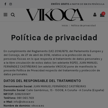
ENVÍOS GRATIS
A PARTIR DE 50€ EN PENÍNSULA
0
Inicio
Política de privacidad
Política de privacidad
En cumplimiento del Reglamento (UE) 2016/679, del Parlamento Europeo y
del Consejo, de 27 de abril de 2016, relativo a la protección de las
personas físicas en lo que respecta al tratamiento de datos personales y
a la libre circulación de estos datos (en adelante RGPD), JUAN MANUEL
FERNÁNDEZ CASTIÑEIRAS (en adelante VIKOCA) pone de manifiesto la
presente Política de Privacidad respecto del tratamiento y protección de
datos personales.
DATOS DEL RESPONSABLE DEL TRATAMIENTO
Denominación Social:
JUAN MANUEL FERNÁNDEZ CASTIÑEIRAS
Domicilio Social:
Calle Gambrinus, 15 - 15008, A Coruña - A Coruña (España)
NIF/CIF:
32823306Y
Teléfono:
981 065 769
e-Mail:
info@vikoca.es
Nombre de dominio:
vikoca.es