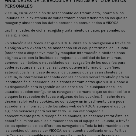
FINALIDADES DE LA RECOGIDA Y TRATAMIENTO DE DATOS
PERSONALES
VIKOCA, en su condición de responsable del tratamiento, informa a los
usuarios de la existencia de varios tratamientos y ficheros en los que se
recogen y almacenan los datos personales comunicados a VIKOCA.
Las finalidades de dicha recogida y tratamiento de datos personales son
las siguientes:
En relación a las “cookies” que VIKOCA utiliza en la navegación a través de
su página web vikoca.es, se almacenan en el equipo terminal del usuario
(ordenador o dispositivo móvil) y recopilan información al visitar dichas
páginas web, con la finalidad de mejorar la usabilidad de las mismas,
conocer los hábitos o necesidades de navegación de los usuarios para
poder adaptarse a los ellos, así como obtener información con fines
estadísticos. En el caso de aquellos usuarios que ya sean clientes de
VIKOCA, la información recabada con las cookies servirá también para su
identificación al acceder a las distintas herramientas que VIKOCA pone a
su disposición para la gestión de los servicios. En cualquier caso, los
usuarios pueden configurar su navegador, de manera que se deshabilite o
bloquee la recepción de todas o algunas de las cookies. El hecho de no
desear recibir estas cookies, no constituye un impedimento para poder
acceder a la información de los sitios web de VIKOCA, aunque el uso de
algunos servicios podrá ser limitado. Si una vez otorgado el
consentimiento para la recepción de cookies, se desease retirar éste, se
deberán eliminar aquellas almacenadas en el equipo del usuario, a través
de las opciones de los diferentes navegadores. Toda la información sobre
las cookies utilizadas por VIKOCA, se encuentra publicada en su Política
de Cookies, disponible para su consulta nuestra política de cookies.