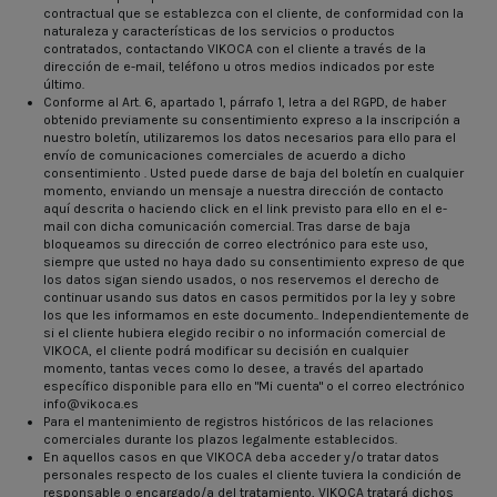
contractual que se establezca con el cliente, de conformidad con la
naturaleza y características de los servicios o productos
contratados, contactando VIKOCA con el cliente a través de la
dirección de e-mail, teléfono u otros medios indicados por este
último.
Conforme al Art. 6, apartado 1, párrafo 1, letra a del RGPD, de haber
obtenido previamente su consentimiento expreso a la inscripción a
nuestro boletín, utilizaremos los datos necesarios para ello para el
envío de comunicaciones comerciales de acuerdo a dicho
consentimiento . Usted puede darse de baja del boletín en cualquier
momento, enviando un mensaje a nuestra dirección de contacto
aquí descrita o haciendo click en el link previsto para ello en el e-
mail con dicha comunicación comercial. Tras darse de baja
bloqueamos su dirección de correo electrónico para este uso,
siempre que usted no haya dado su consentimiento expreso de que
los datos sigan siendo usados, o nos reservemos el derecho de
continuar usando sus datos en casos permitidos por la ley y sobre
los que les informamos en este documento.. Independientemente de
si el cliente hubiera elegido recibir o no información comercial de
VIKOCA, el cliente podrá modificar su decisión en cualquier
momento, tantas veces como lo desee, a través del apartado
específico disponible para ello en
"Mi cuenta"
o el correo electrónico
info@vikoca.es
Para el mantenimiento de registros históricos de las relaciones
comerciales durante los plazos legalmente establecidos.
En aquellos casos en que VIKOCA deba acceder y/o tratar datos
personales respecto de los cuales el cliente tuviera la condición de
responsable o encargado/a del tratamiento, VIKOCA tratará dichos