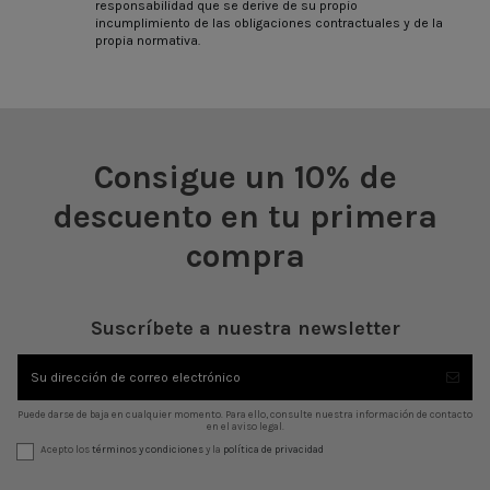
responsabilidad que se derive de su propio
incumplimiento de las obligaciones contractuales y de la
propia normativa.
Consigue un 10% de
descuento en tu primera
compra
Suscríbete a nuestra newsletter
Puede darse de baja en cualquier momento. Para ello, consulte nuestra información de contacto
en el aviso legal.
Acepto los
términos y condiciones
y la
política de privacidad