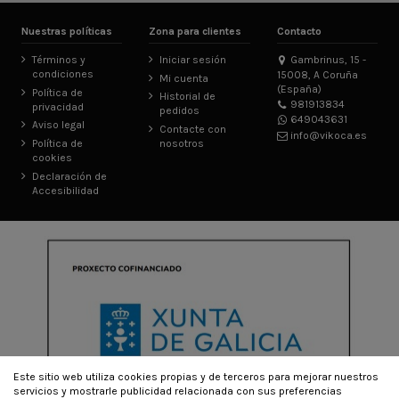
Nuestras políticas
Zona para clientes
Contacto
Términos y
Iniciar sesión
Gambrinus, 15 -
condiciones
15008, A Coruña
Mi cuenta
(España)
Política de
Historial de
981913834
privacidad
pedidos
649043631
Aviso legal
Contacte con
info@vikoca.es
Política de
nosotros
cookies
Declaración de
Accesibilidad
Este sitio web utiliza cookies propias y de terceros para mejorar nuestros
servicios y mostrarle publicidad relacionada con sus preferencias