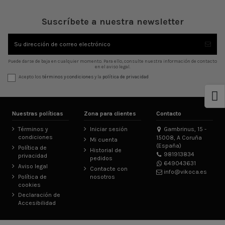
Suscríbete a nuestra newsletter
Puede darse de baja en cualquier momento. Para ello, consulte nuestra información de contacto
en el aviso legal.
Acepto los
términos y condiciones
y la
política de privacidad
Nuestras políticas
Zona para clientes
Contacto
Términos y
Iniciar sesión
Gambrinus, 15 -
condiciones
15008, A Coruña
Mi cuenta
(España)
Política de
Historial de
981913834
privacidad
pedidos
649043631
Aviso legal
Contacte con
info@vikoca.es
Política de
nosotros
cookies
Declaración de
Accesibilidad