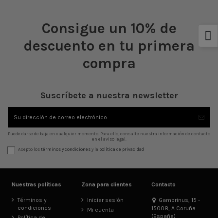
Consigue un 10% de
descuento en tu primera
compra
Suscríbete a nuestra newsletter
Puede darse de baja en cualquier momento. Para ello, consulte nuestra información de contacto
en el aviso legal.
Acepto los
términos y condiciones
y la
política de privacidad
Nuestras políticas
Zona para clientes
Contacto
Términos y
Iniciar sesión
Gambrinus, 15 -
condiciones
15008, A Coruña
Mi cuenta
(España)
Política de