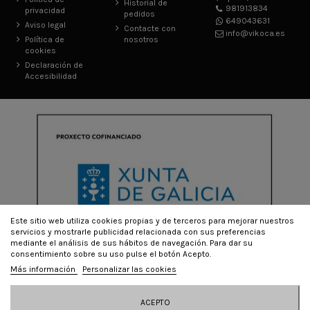
Historial de
981913834
privacidad
pedidos
649043631
Aviso legal
Contacte con
info@vikoca.es
Política de
nosotros
cookies
Declaración de
Accesibilidad
Este sitio web utiliza cookies propias y de terceros para mejorar nuestros
servicios y mostrarle publicidad relacionada con sus preferencias
mediante el análisis de sus hábitos de navegación. Para dar su
consentimiento sobre su uso pulse el botón Acepto.
Más información
Personalizar las cookies
© Todos los derechos reservados - Powered by
bytefactory
ACEPTO