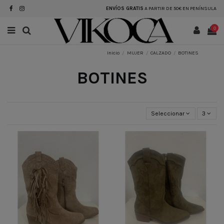
ENVÍOS GRATIS
A PARTIR DE 50€ EN PENÍNSULA
0
Inicio
MUJER
CALZADO
BOTINES
BOTINES
Seleccionar
3