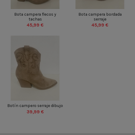
BEIGE
BEIGE
VERDE
35
36
37
38
35
36
37
38
Bota campera flecos y
Bota campera bordada
tachas
serraje
39
40
41
42
39
40
41
42
45,99 €
45,99 €
43
44
45
46
43
44
45
46


Añadir al carrito
Añadir al carrito
BEIGE
35
36
37
38
Botín campero serraje dibujo
39
40
41
42
39,99 €
43
44
45
46

Añadir al carrito