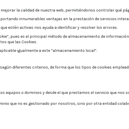
 mejorar la calidad de nuestra web, permitiéndonos controlar qué pág
portando innumerables ventajas en la prestación de servicios interac
ue estén activas nos ayuda a identificar y resolver los errores.
cookie”, pues es el principal método de almacenamiento de información q
os que las Cookies.
 aplicable igualmente a este “almacenamiento local”.
 según diferentes criterios, de forma que los tipos de cookies emplead
s equipos o dominios y desde el que prestamos el servicio que nos so
minio que no es gestionado por nosotros, sino por otra entidad colab