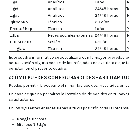
_ga
Analítica
1 año
T
_gid
Analítica
24/48 horas
T
_gat
Analítica
24/48 horas
T
iqitpopup
Técnica
30 días
P
PrestaShop
Técnica
1 año
P
_fbp
Redes sociales externas
24/48 horas
T
PHPSESSID
Sesión
Sesión
P
__lglaw
Técnica
24/48 horas
P
Este cuadro informativo se actualizará con la mayor brevedad po
actualización alguna cookie de las reflejadas no existiera o que fa
constan en el presente cuadro.
¿CÓMO PUEDES CONFIGURAR O DESHABILITAR TU
Puedes permitir, bloquear o eliminar las cookies instaladas en s
En caso de que no permitas la instalación de cookies en tu nave
satisfactoria.
En los siguientes enlaces tienes a tu disposición toda la inform
Google Chrome
Microsoft Edge