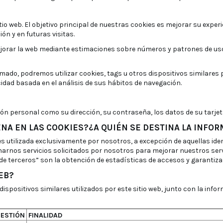
o web. El objetivo principal de nuestras cookies es mejorar su experi
ón y en futuras visitas.
orar la web mediante estimaciones sobre números y patrones de uso, l
mado, podremos utilizar cookies, tags u otros dispositivos similare
icidad basada en el análisis de sus hábitos de navegación.
personal como su dirección, su contraseña, los datos de su tarjeta de
ENA EN LAS COOKIES?¿A QUIÉN SE DESTINA LA INFO
s utilizada exclusivamente por nosotros, a excepción de aquellas id
rnos servicios solicitados por nosotros para mejorar nuestros servic
s de terceros” son la obtención de estadísticas de accesos y garantiza
EB?
dispositivos similares utilizados por este sitio web, junto con la info
ESTIÓN
FINALIDAD