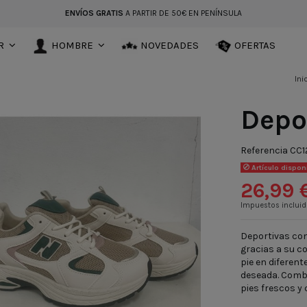
ENVÍOS GRATIS
A PARTIR DE 50€ EN PENÍNSULA
R
HOMBRE
NOVEDADES
OFERTAS
Ini
Depo
Referencia
CC1
Artículo dispon
26,99 
Impuestos inclui
Deportivas con
gracias a su c
pie en diferent
deseada. Combi
pies frescos 