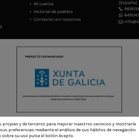
(España)
Mi cuenta
981913
Historial de pedidos
649043
Contacte con nosotros
info@v
d
ies propias y de terceros para mejorar nuestros servicios y mostrarle
© Todos los derechos reservados - Powered by
bytefactory
sus preferencias mediante el análisis de sus hábitos de navegación.
 sobre su uso pulse el botón Acepto.