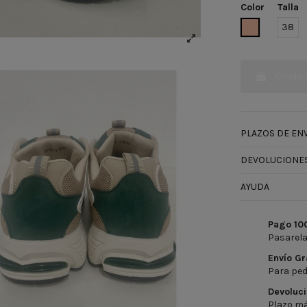
Color
Talla
BEIGE
38
Añadir 
PLAZOS DE ENV
DEVOLUCIONES
AYUDA
Pago 10
Pasarela
Envío Gr
Para ped
Devoluci
Plazo má