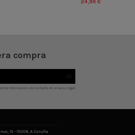
24,99 €
45
46
Añadir al carrito

Añadir al carrito
era compra
stra información de contacto en el aviso legal.
us, 15 - 15008, A Coruña