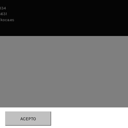
834
631
ikoca.es
ACEPTO