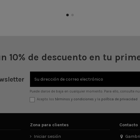


arrito
Añadir al carrito
un 10% de descuento en tu prim
wsletter
Puede darse de baja en cualquier momento. Para ello, consulte nue
Acepto los
términos y condiciones
y la
política de privacidad
Zona para clientes
Contacto
Iniciar sesión
Gambrin