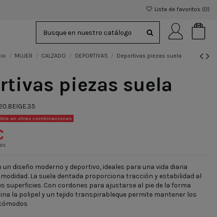
Lista de favoritos (
0
)
cio
MUJER
CALZADO
DEPORTIVAS
Deportivas piezas suela
rtivas piezas suela
20.BEIGE.35
ible en otras combinaciones
€
dos
 un diseño moderno y deportivo, ideales para una vida diaria
omodidad. La suela dentada proporciona tracción y estabilidad al
es superficies. Con cordones para ajustarse al pie de la forma
na la polipel y un tejido transpirableque permite mantener los
y cómodos