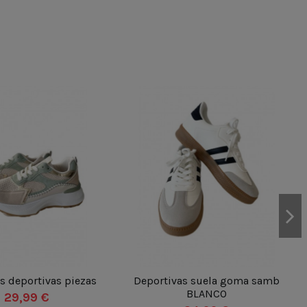
VERDE
BLANCO
37
38
39
35
36
37
38
39
as deportivas piezas
Deportivas suela goma samb
42
43
44
BLANCO
29,99 €
40
41
42
43
44