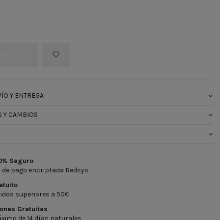
al carrito
ÍO Y ENTREGA
 Y CAMBIOS
0% Seguro
 de pago encriptada Redsys
atuito
idos superiores a 50€
ones Gratuitas
ximo de 14 días naturales