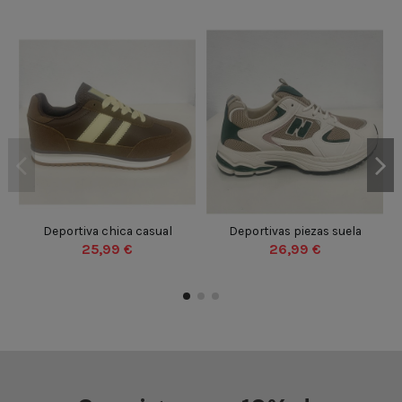
MARRON
BEIGE
BEIGE
VERDE
35
36
37
38
35
36
37
38
Deportiva chica casual
Deportivas piezas suela
39
40
41
42
39
40
41
42
25,99 €
26,99 €
43
44
45
46
43
44
45
46


Añadir al carrito
Añadir al carrito