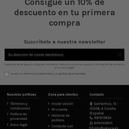
Consigue un 10% de
descuento en tu primera
compra
Suscríbete a nuestra newsletter
Puede darse de baja en cualquier momento. Para ello, consulte nuestra información de contacto
en el aviso legal.
Acepto los
términos y condiciones
y la
política de privacidad
Nuestras políticas
Zona para clientes
Contacto
Términos y
Iniciar sesión
Gambrinus, 15 -
condiciones
15008, A Coruña
Mi cuenta
(España)
Política de
Historial de
981913834
privacidad
pedidos
649043631
Aviso legal
Contacte con
info@vikoca.es