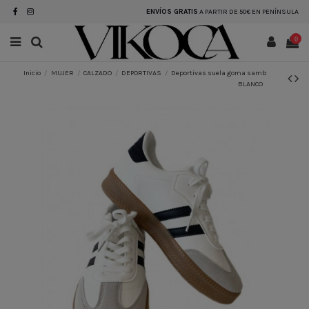
ENVÍOS GRATIS
A PARTIR DE 50€ EN PENÍNSULA
0
Inicio
MUJER
CALZADO
DEPORTIVAS
Deportivas suela goma samb
BLANCO