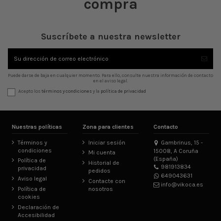
compra
Suscríbete a nuestra newsletter
Puede darse de baja en cualquier momento. Para ello, consulte nuestra información de contacto
en el aviso legal.
Acepto los
términos y condiciones
y la
política de privacidad
Nuestras políticas
Zona para clientes
Contacto
Términos y
Iniciar sesión
Gambrinus, 15 -
condiciones
15008, A Coruña
Mi cuenta
(España)
Política de
Historial de
981913834
privacidad
pedidos
649043631
Aviso legal
Contacte con
info@vikoca.es
Política de
nosotros
cookies
Declaración de
Accesibilidad