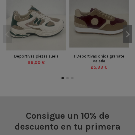
BEIGE
VERDE
GRANATE
35
36
37
38
35
36
37
38
Deportivas piezas suela
FDeportivas chica granate
39
40
41
42
Valeria
26,99 €
39
40
41
42
43
44
45
46
25,99 €
43
44
45
46

Añadir al carrito

Añadir al carrito
Consigue un 10% de
descuento en tu primera