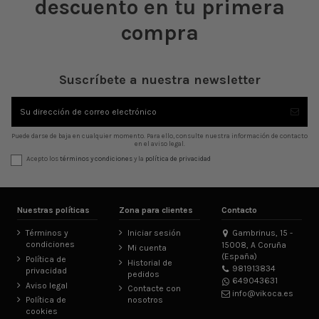
descuento en tu primera
compra
Suscríbete a nuestra newsletter
Puede darse de baja en cualquier momento. Para ello, consulte nuestra información de contacto
en el aviso legal.
Acepto los
términos y condiciones
y la
política de privacidad
Nuestras políticas
Zona para clientes
Contacto
Términos y
Iniciar sesión
Gambrinus, 15 -
condiciones
15008, A Coruña
Mi cuenta
(España)
Política de
Historial de
981913834
privacidad
pedidos
649043631
Aviso legal
Contacte con
info@vikoca.es
Política de
nosotros
cookies