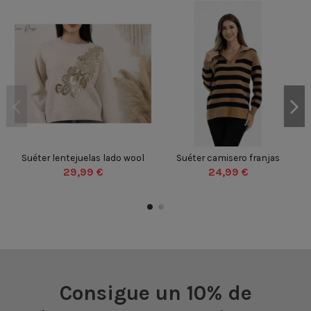
GRIS
NEGRO
NEGRO
BEIGE
BLANCO
CAMEL
GRIS
CRUDO NEGRO
CRUDO
Suéter lentejuelas lado wool
Suéter camisero franjas
UN
UN
29,99 €
24,99 €


Añadir al carrito
Añadir al carrito
Consigue un 10% de