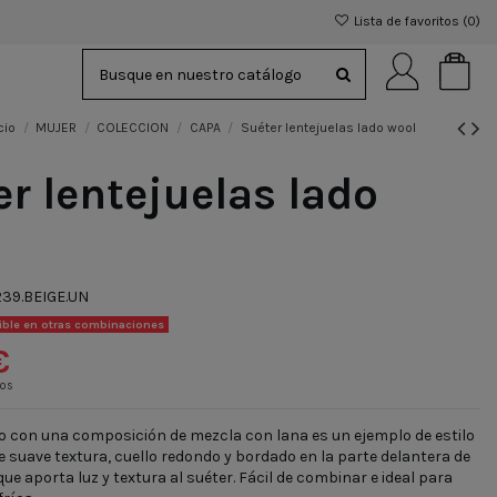
Lista de favoritos (
0
)
cio
MUJER
COLECCION
CAPA
Suéter lentejuelas lado wool
r lentejuelas lado
39.BEIGE.UN
ible en otras combinaciones
€
dos
o con una composición de mezcla con lana es un ejemplo de estilo
e suave textura, cuello redondo y bordado en la parte delantera de
 que aporta luz y textura al suéter. Fácil de combinar e ideal para