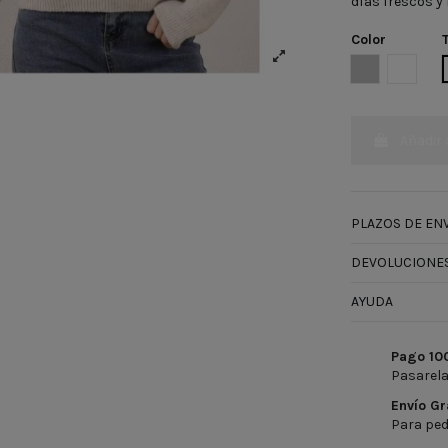
días frescos y 
Color
GRIS
BLANC
Añadir 
PLAZOS DE ENV
DEVOLUCIONES
AYUDA
Pago 10
Pasarela
Envío Gr
Para ped