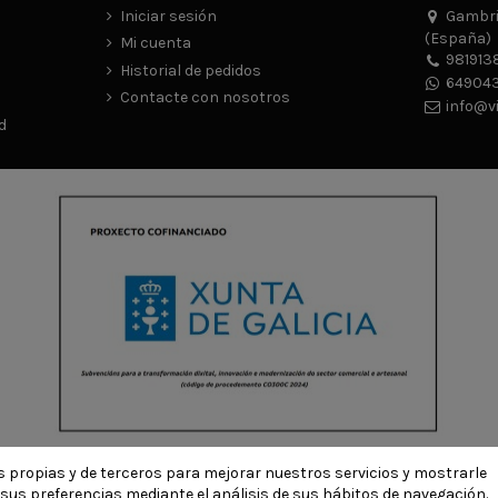
Iniciar sesión
Gambrin
(España)
Mi cuenta
981913
Historial de pedidos
649043
Contacte con nosotros
info@v
d
ies propias y de terceros para mejorar nuestros servicios y mostrarle
© Todos los derechos reservados - Powered by
bytefactory
sus preferencias mediante el análisis de sus hábitos de navegación.