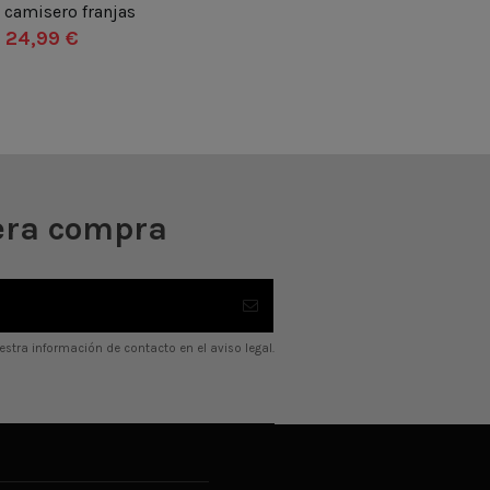
 camisero franjas
UN
24,99 €
Añadir al carrito
era compra
stra información de contacto en el aviso legal.