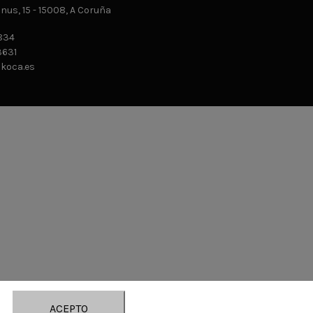
us, 15 - 15008, A Coruña
834
631
ikoca.es
ACEPTO