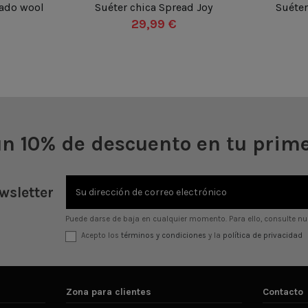
lado wool
Suéter chica Spread Joy
Suéter
UN
29,99 €


arrito
Añadir al carrito
un 10% de descuento en tu prim
wsletter
Puede darse de baja en cualquier momento. Para ello, consulte nue
Acepto los
términos y condiciones
y la
política de privacidad
Zona para clientes
Contacto