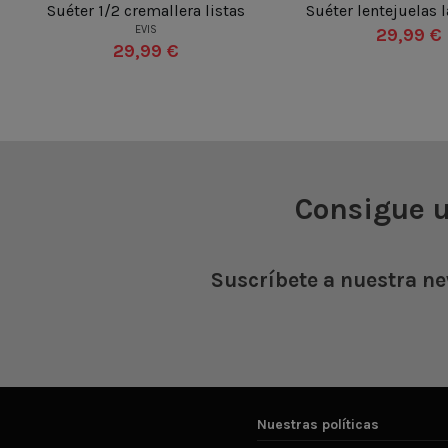
Suéter 1/2 cremallera listas
Suéter lentejuelas 
UN
EVIS
29,99 €
UN
29,99 €

Añadir al c

Añadir al carrito
Consigue 
Suscríbete a nuestra ne
Nuestras políticas