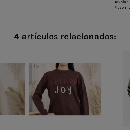
Devoluci
Plazo má
4 artículos relacionados:
NEGRO
NE
GE
BLANCO
GRIS
BEIGE
MARRON
GRANATE