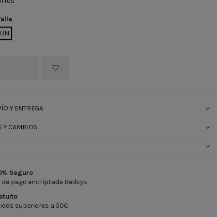
fríos
Talla
O
UN
al carrito
ÍO Y ENTREGA
 Y CAMBIOS
0% Seguro
 de pago encriptada Redsys
atuito
idos superiores a 50€