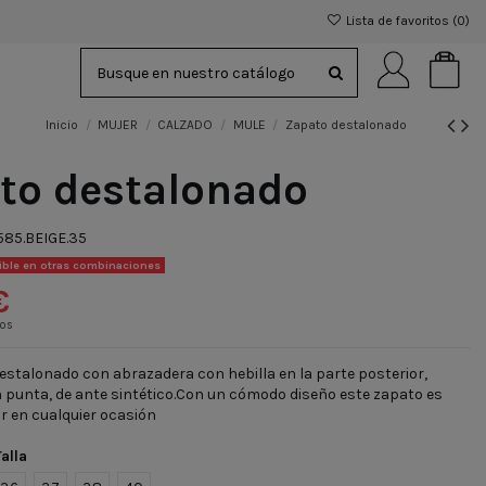
Lista de favoritos (
0
)
Inicio
MUJER
CALZADO
MULE
Zapato destalonado
to destalonado
585.BEIGE.35
ible en otras combinaciones
€
dos
estalonado con abrazadera con hebilla en la parte posterior,
 punta, de ante sintético.Con un cómodo diseño este zapato es
ir en cualquier ocasión
Talla