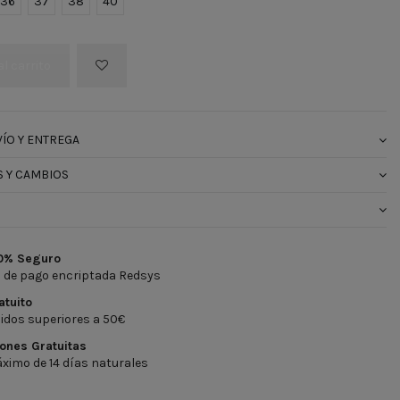
36
37
38
40
al carrito
ÍO Y ENTREGA
 Y CAMBIOS
0% Seguro
 de pago encriptada Redsys
atuito
idos superiores a 50€
ones Gratuitas
ximo de 14 días naturales