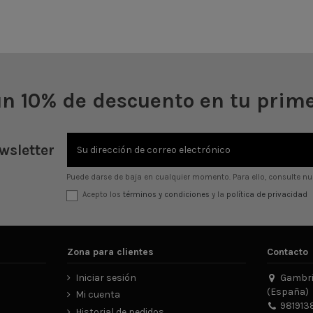
arrito
un 10% de descuento en tu prim
wsletter
Puede darse de baja en cualquier momento. Para ello, consulte nue
Acepto los
términos y condiciones
y la
política de privacidad
Zona para clientes
Contacto
Iniciar sesión
Gambrin
(España)
Mi cuenta
981913
Historial de pedidos