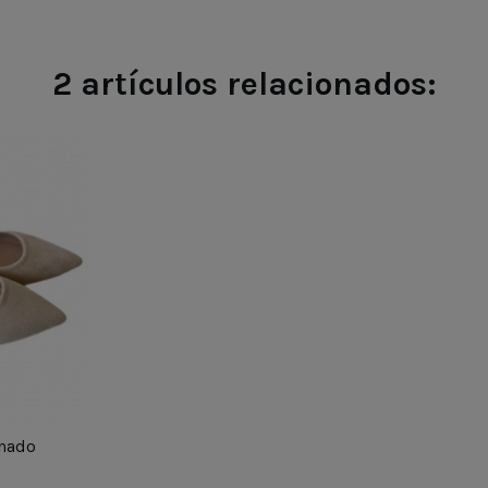
2 artículos relacionados:
GE
39
onado
44