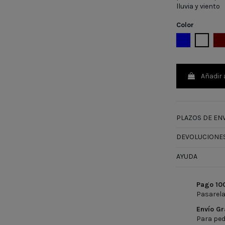
lluvia y viento
Color
AZUL MARIN
BLANC
G
Añadir 
PLAZOS DE ENV
DEVOLUCIONES
AYUDA
Pago 10
Pasarela
Envío Gr
Para ped