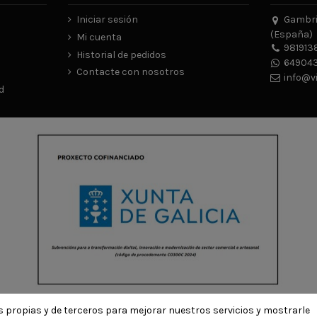
Iniciar sesión
Gambrin
(España)
Mi cuenta
981913
Historial de pedidos
649043
Contacte con nosotros
info@v
d
ies propias y de terceros para mejorar nuestros servicios y mostrarle