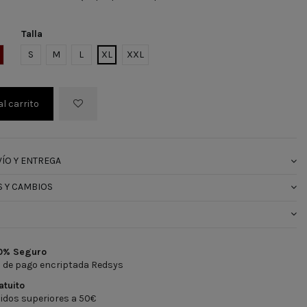
Talla
O
O
RANATE
S
M
L
XL
XXL
al carrito
ÍO Y ENTREGA
 Y CAMBIOS
0% Seguro
 de pago encriptada Redsys
atuito
idos superiores a 50€