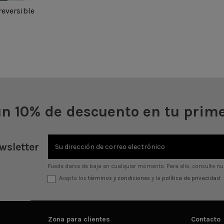
ML
eversible
L
4XL
arrito
un 10% de descuento en tu prim
wsletter
Puede darse de baja en cualquier momento. Para ello, consulte nue
Acepto los
términos y condiciones
y la
política de privacidad
Zona para clientes
Contacto