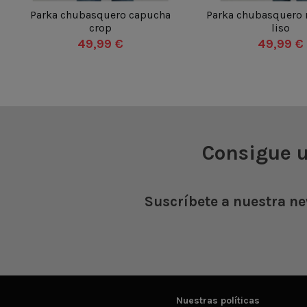
XXS
XS
S
M
ML
XXS
XS
S
M
Parka chubasquero capucha
Parka chubasquero r
crop
liso
L
XL
XXL
3XL
4XL
L
XL
XXL
3X
49,99 €
49,99 €
5XL
6XL
5XL
6XL


Añadir al carrito
Añadir al c
Consigue 
Suscríbete a nuestra ne
Nuestras políticas