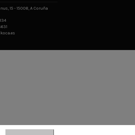
us, 15 - 15008, A Coruña
834
631
ikoca.es