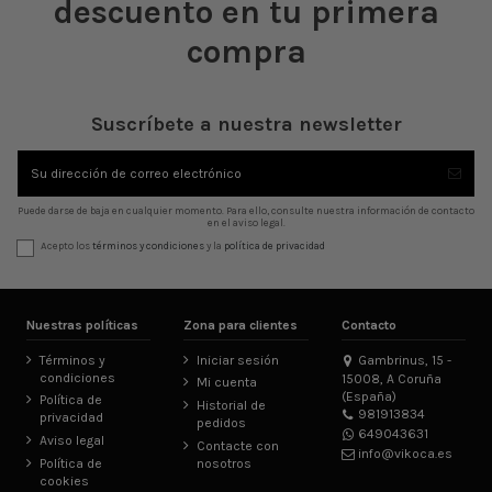
descuento en tu primera
compra
Suscríbete a nuestra newsletter
Puede darse de baja en cualquier momento. Para ello, consulte nuestra información de contacto
en el aviso legal.
Acepto los
términos y condiciones
y la
política de privacidad
Nuestras políticas
Zona para clientes
Contacto
Términos y
Iniciar sesión
Gambrinus, 15 -
condiciones
15008, A Coruña
Mi cuenta
(España)
Política de
Historial de
981913834
privacidad
pedidos
649043631
Aviso legal
Contacte con
info@vikoca.es
Política de
nosotros
cookies