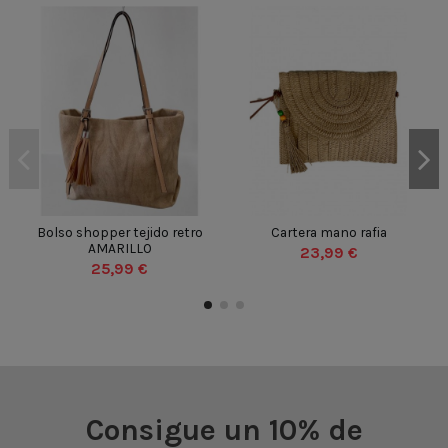
BEIGE
CAMEL
AMARILLO
Bolso shopper tejido retro
Cartera mano rafia
UN
AMARILLO
23,99 €
UN
25,99 €

Añadir al carrito

Añadir al carrito
Consigue un 10% de