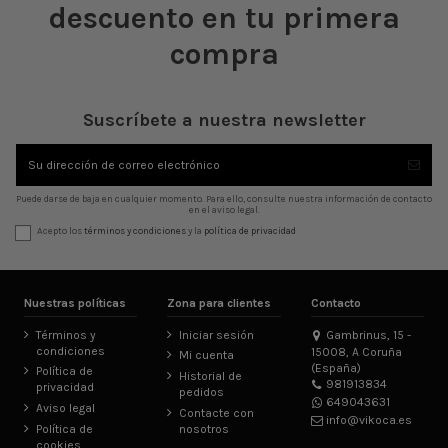
descuento en tu primera
compra
Suscríbete a nuestra newsletter
Puede darse de baja en cualquier momento. Para ello, consulte nuestra información de contacto
en el aviso legal.
Acepto los
términos y condiciones
y la
política de privacidad
Nuestras políticas
Zona para clientes
Contacto
Términos y
Iniciar sesión
Gambrinus, 15 -
condiciones
15008, A Coruña
Mi cuenta
(España)
Política de
Historial de
981913834
privacidad
pedidos
649043631
Aviso legal
Contacte con
info@vikoca.es
Política de
nosotros
cookies